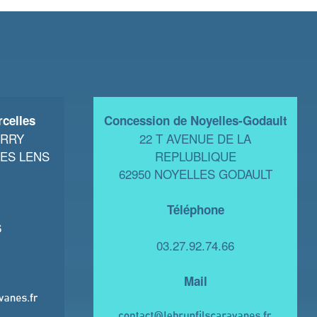
celles
Concession de Noyelles-Godault
ERRY
22 T AVENUE DE LA
LES LENS
REPLUBLIQUE
62950 NOYELLES GODAULT
Téléphone
6
03.27.92.74.66
Mail