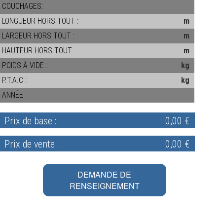
COUCHAGES:
LONGUEUR HORS TOUT :
m
LARGEUR HORS TOUT :
m
HAUTEUR HORS TOUT :
m
POIDS À VIDE :
kg
P.T.A.C :
kg
ANNÉE
Prix de base :
0,00 €
Prix de vente :
0,00 €
DEMANDE DE
RENSEIGNEMENT