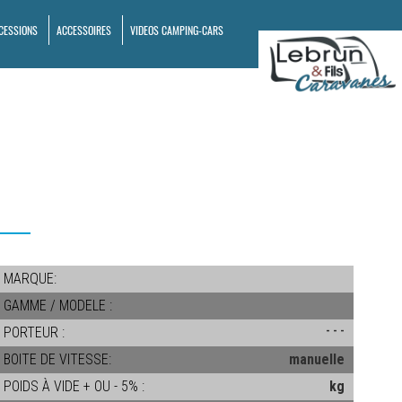
CESSIONS
ACCESSOIRES
VIDEOS CAMPING-CARS
MARQUE:
GAMME / MODELE :
PORTEUR :
- - -
BOITE DE VITESSE:
manuelle
POIDS À VIDE + OU - 5% :
kg