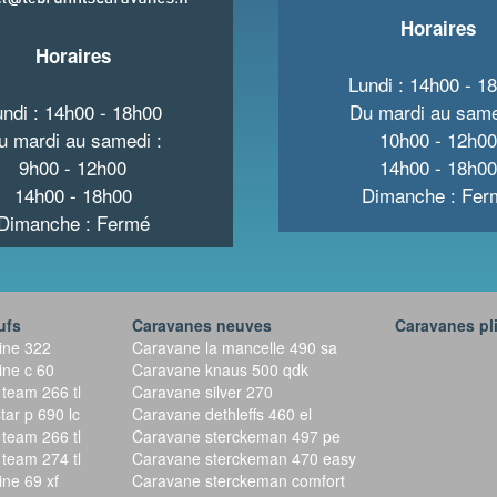
Horaires
Horaires
Lundi : 14h00 - 1
undi : 14h00 - 18h00
Du mardi au same
u mardi au samedi :
10h00 - 12h00
9h00 - 12h00
14h00 - 18h00
14h00 - 18h00
Dimanche : Fer
Dimanche : Fermé
ufs
Caravanes neuves
Caravanes pl
line 322
Caravane la mancelle 490 sa
ine c 60
Caravane knaus 500 qdk
 team 266 tl
Caravane silver 270
tar p 690 lc
Caravane dethleffs 460 el
 team 266 tl
Caravane sterckeman 497 pe
 team 274 tl
Caravane sterckeman 470 easy
ine 69 xf
Caravane sterckeman comfort