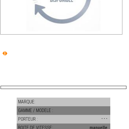
MARQUE:
GAMME / MODELE :
PORTEUR :
- - -
BOITE DE VITESSE:
manuelle