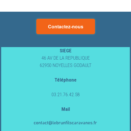
Lebrun
Contactez-nous
&
Fils
SIEGE
46 AV DE LA REPUBLIQUE
Caravanes
62950 NOYELLES GODAULT
Téléphone
CAMPING-
CARS
03.21.76.42.58
NEUFS
Mail
CAMPING-
CARS
OCCASION