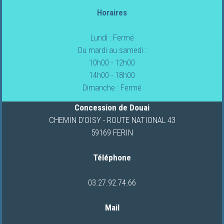
Horaires
FOURGONS/VANS
Lundi : Fermé
NEUFS
Du mardi au samedi :
10h00 - 12h00
FOURGONS/VANS
14h00 - 18h00
OCCASION
Dimanche : Fermé
Concession de Douai
CARAVANES
CHEMIN D'OISY - ROUTE NATIONAL 43
59169 FERIN
LOCATION
DE
Téléphone
CAMPING-
CARS
03.27.92.74.66
Mail
NOS