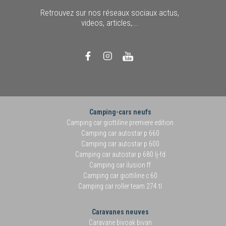
Retrouvez sur nos réseaux sociaux actus,
videos, articles,...
Camping-cars neufs
Camping car giottiline premiere edition
Camping car autostar p 660
Camping car autostar p 600
Camping car autostar p 680 lj-fd
Camping car ilusion ff
Camping car giottiline c 60
Camping car roller team 274 tl
Caravanes neuves
Caravane bivoak bivan