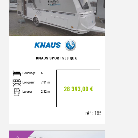
KNAUS SPORT 500 QDK
Couchage
6
Longueur
7.31 m
28 393,00 €
Largeur
2.32 m
réf : 185