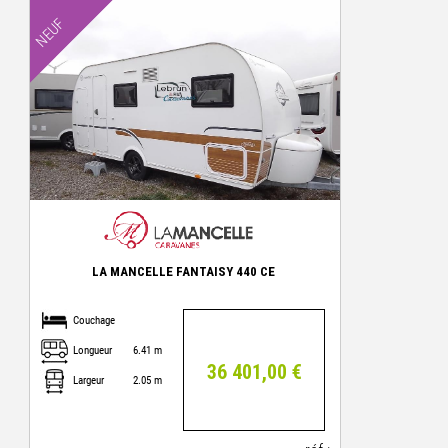
NEUF
LA MANCELLE FANTAISY 440 CE
Couchage
Longueur
6.41 m
36 401,00 €
Largeur
2.05 m