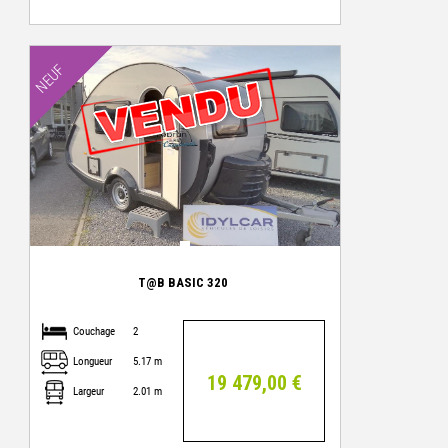
NEUF
T@B BASIC 320
Couchage
2
Longueur
5.17 m
19 479,00 €
Largeur
2.01 m