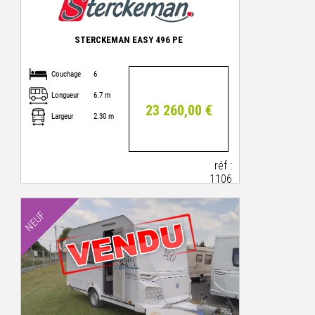
STERCKEMAN EASY 496 PE
Couchage
6
Longueur
6.7 m
23 260,00 €
Largeur
2.30 m
réf :
1106
NEUF