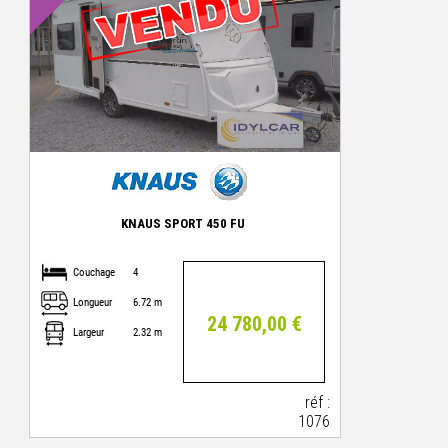
KNAUS SPORT 450 FU
Couchage
4
Longueur
6.72 m
24 780,00 €
Largeur
2.32 m
réf :
1076