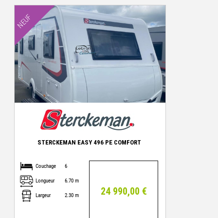
NEUF
STERCKEMAN EASY 496 PE COMFORT
Couchage
6
Longueur
6.70 m
24 990,00 €
Largeur
2.30 m