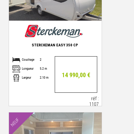
STERCKEMAN EASY 350 CP
Couchage
2
Longueur
5.2 m
14 990,00 €
Largeur
2.10 m
réf :
1107
NEUF