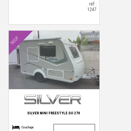
réf :
1247
NEUF
SILVER MINI FREESTYLE GO 270
Couchage