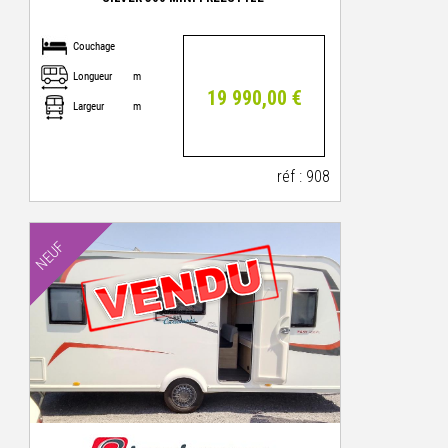
Couchage
Longueur
m
19 990,00 €
Largeur
m
réf : 908
NEUF