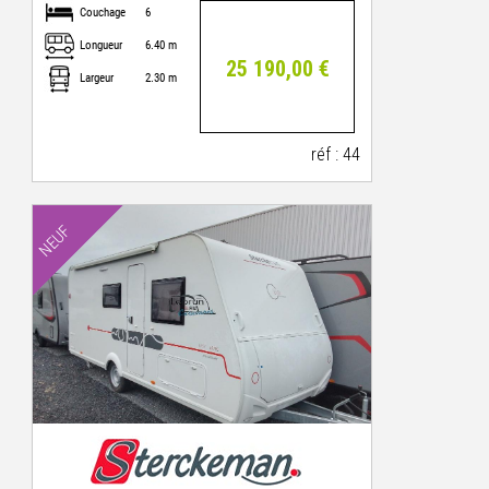
Couchage
6
Longueur
6.40 m
25 190,00 €
Largeur
2.30 m
réf : 44
NEUF