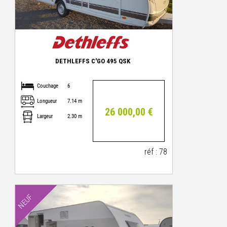
DETHLEFFS C'GO 495 QSK
Couchage
6
Longueur
7.14 m
26 000,00 €
Largeur
2.30 m
réf : 78
NEUF