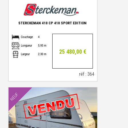
STERCKEMAN 410 CP 410 SPORT EDITION
Couchage
4
Longueur
5.95 m
25 480,00 €
Largeur
2.30 m
réf : 364
NEUF