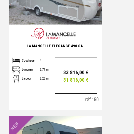
LA MANCELLE ELEGANCE 490 SA
Couchage
4
Longueur
6.71 m
33 816,00 €
Largeur
2.25 m
31 816,00 €
réf : 80
NEUF