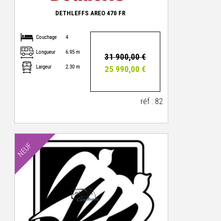
DETHLEFFS AREO 470 FR
Couchage
4
Longueur
6.95 m
31 900,00 €
Largeur
2.30 m
25 990,00 €
réf : 82
NEUF