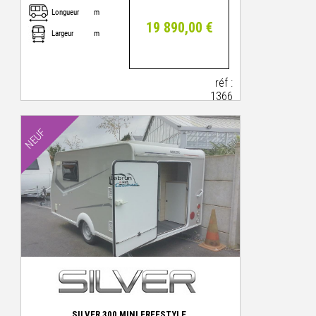
Longueur
m
19 890,00 €
Largeur
m
réf :
1366
NEUF
SILVER 300 MINI FREESTYLE