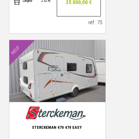
Largeur
2.32 m
25 000,00 €
réf : 75
NEUF
STERCKEMAN 470 470 EASY