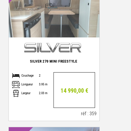
SILVER 270 MINI FREESTYLE
Couchage
2
Longueur
3.95 m
14 990,00 €
Largeur
2.03 m
réf : 359