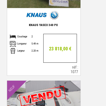
KNAUS YASEO 340 PX
Couchage
2
Longueur
5.49 m
23 818,00 €
Largeur
2.20 m
réf :
1077
NEUF