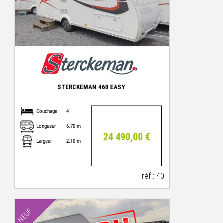
STERCKEMAN 460 EASY
Couchage
4
Longueur
6.70 m
24 490,00 €
Largeur
2.10 m
réf : 40
NEUF