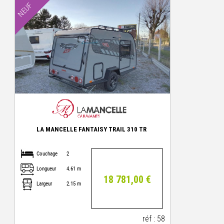
NEUF
LA MANCELLE FANTAISY TRAIL 310 TR
Couchage
2
Longueur
4.61 m
18 781,00 €
Largeur
2.15 m
réf : 58