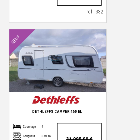
réf : 332
NEUF
DETHLEFFS CAMPER 460 EL
Couchage
4
Longueur
6.91 m
31 095,00 €