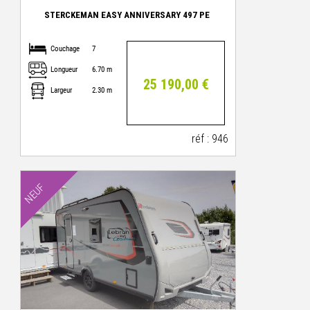
STERCKEMAN EASY ANNIVERSARY 497 PE
Couchage
7
Longueur
6.70 m
25 190,00 €
Largeur
2.30 m
réf : 946
NEUF