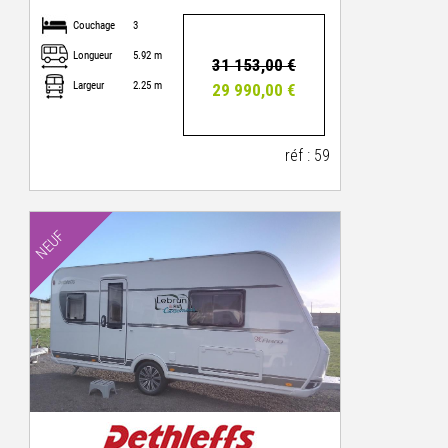
Couchage
3
Longueur
5.92 m
31 153,00 €
Largeur
2.25 m
29 990,00 €
réf : 59
NEUF