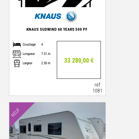
KNAUS SUDWIND 60 YEARS 500 PF
Couchage
4
Longueur
7.31 m
33 280,00 €
Largeur
2.30 m
réf :
1081
NEUF