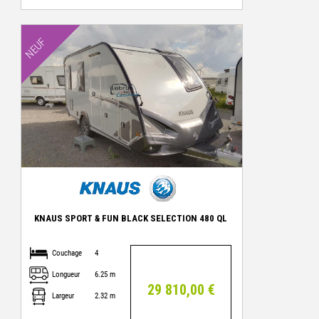
NEUF
KNAUS SPORT & FUN BLACK SELECTION 480 QL
Couchage
4
Longueur
6.25 m
29 810,00 €
Largeur
2.32 m