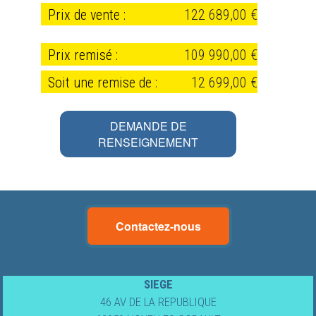
Prix de vente :
122 689,00 €
Prix remisé :
109 990,00 €
Soit une remise de :
12 699,00 €
DEMANDE DE
RENSEIGNEMENT
Lebrun
Contactez-nous
&
Fils
SIEGE
46 AV DE LA REPUBLIQUE
Caravanes