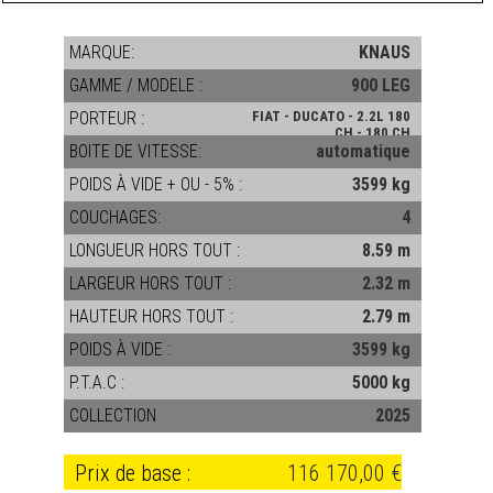
MARQUE:
KNAUS
GAMME / MODELE :
900 LEG
PORTEUR :
FIAT - DUCATO - 2.2L 180
CH - 180 CH
BOITE DE VITESSE:
automatique
POIDS À VIDE + OU - 5% :
3599 kg
COUCHAGES:
4
LONGUEUR HORS TOUT :
8.59 m
LARGEUR HORS TOUT :
2.32 m
HAUTEUR HORS TOUT :
2.79 m
POIDS À VIDE :
3599 kg
P.T.A.C :
5000 kg
COLLECTION
2025
Prix de base :
116 170,00 €