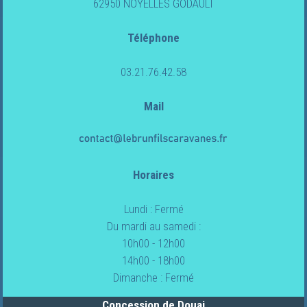
62950 NOYELLES GODAULT
Téléphone
CAMPING-
CARS
03.21.76.42.58
NEUFS
Mail
CAMPING-
CARS
OCCASION
Horaires
FOURGONS/VANS
Lundi : Fermé
NEUFS
Du mardi au samedi :
10h00 - 12h00
FOURGONS/VANS
14h00 - 18h00
OCCASION
Dimanche : Fermé
Concession de Douai