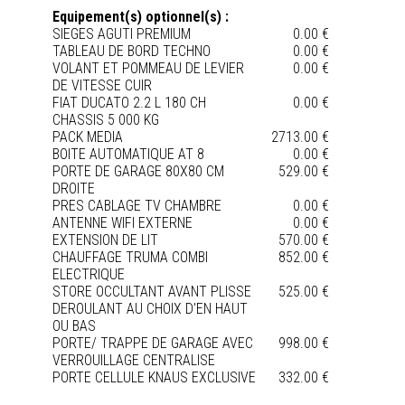
Equipement(s) optionnel(s) :
SIEGES AGUTI PREMIUM
0.00 €
TABLEAU DE BORD TECHNO
0.00 €
VOLANT ET POMMEAU DE LEVIER
0.00 €
DE VITESSE CUIR
FIAT DUCATO 2.2 L 180 CH
0.00 €
CHASSIS 5 000 KG
PACK MEDIA
2713.00 €
BOITE AUTOMATIQUE AT 8
0.00 €
PORTE DE GARAGE 80X80 CM
529.00 €
DROITE
PRES CABLAGE TV CHAMBRE
0.00 €
ANTENNE WIFI EXTERNE
0.00 €
EXTENSION DE LIT
570.00 €
CHAUFFAGE TRUMA COMBI
852.00 €
ELECTRIQUE
STORE OCCULTANT AVANT PLISSE
525.00 €
DEROULANT AU CHOIX D'EN HAUT
OU BAS
PORTE/ TRAPPE DE GARAGE AVEC
998.00 €
VERROUILLAGE CENTRALISE
PORTE CELLULE KNAUS EXCLUSIVE
332.00 €