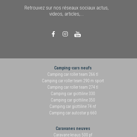
Retrouvez sur nos réseaux sociaux actus,
videos, articles,...
Camping-cars neufs
Camping car roller team 266 tl
Camping car roller team 290 m sport
Camping car roller team 274 tl
Camping car giottiline 330
Camping car giottiline 350
Camping car giottiline 74 nf
Camping car autostar p 660
Caravanes neuves
Caravane knaus 500 pf