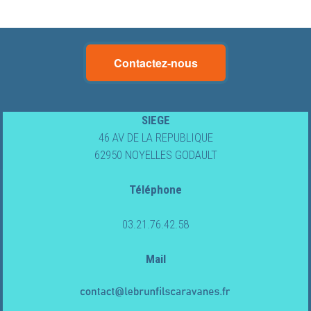
Lebrun
Contactez-nous
&
Fils
SIEGE
46 AV DE LA REPUBLIQUE
Caravanes
62950 NOYELLES GODAULT
Téléphone
CAMPING-
CARS
03.21.76.42.58
NEUFS
Mail
CAMPING-
CARS
OCCASION