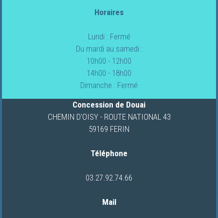
Horaires
FOURGONS/VANS
Lundi : Fermé
NEUFS
Du mardi au samedi :
10h00 - 12h00
FOURGONS/VANS
14h00 - 18h00
OCCASION
Dimanche : Fermé
Concession de Douai
CARAVANES
CHEMIN D'OISY - ROUTE NATIONAL 43
59169 FERIN
LOCATION
DE
Téléphone
CAMPING-
CARS
03.27.92.74.66
Mail
NOS