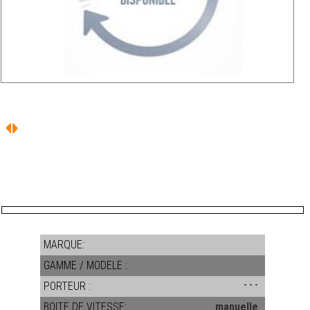
MARQUE:
GAMME / MODELE :
PORTEUR :
- - -
BOITE DE VITESSE:
manuelle