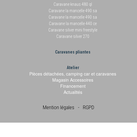
Caravane knaus 480 ql
Caravane la mancelle 490 sa
Caravane la mancelle 490 sa
Caravane la mancelle 440 ce
Caravane silver mini freestyle
Caravane silver 270
Caravanes pliantes
Atelier
Pièces détachées, camping car et caravanes
Magasin Accessoires
Financement
Actualités
Mention légales
-
RGPD