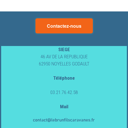
Lebrun
Contactez-nous
&
Fils
SIEGE
46 AV DE LA REPUBLIQUE
Caravanes
62950 NOYELLES GODAULT
Téléphone
CAMPING-
CARS
03.21.76.42.58
NEUFS
Mail
CAMPING-
CARS
OCCASION