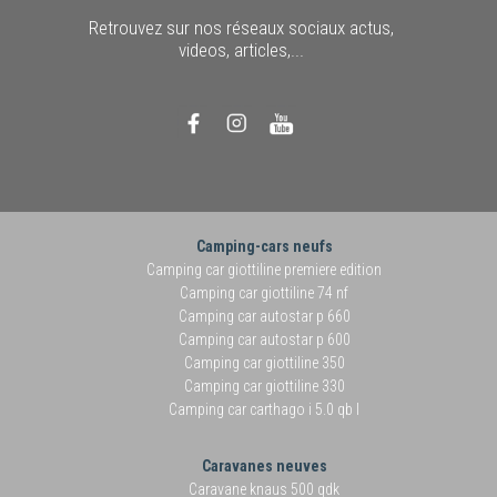
Retrouvez sur nos réseaux sociaux actus,
videos, articles,...
Camping-cars neufs
Camping car giottiline premiere edition
Camping car giottiline 74 nf
Camping car autostar p 660
Camping car autostar p 600
Camping car giottiline 350
Camping car giottiline 330
Camping car carthago i 5.0 qb l
Caravanes neuves
Caravane knaus 500 qdk