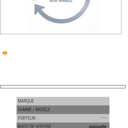
MARQUE:
GAMME / MODELE :
PORTEUR :
- - -
BOITE DE VITESSE:
manuelle