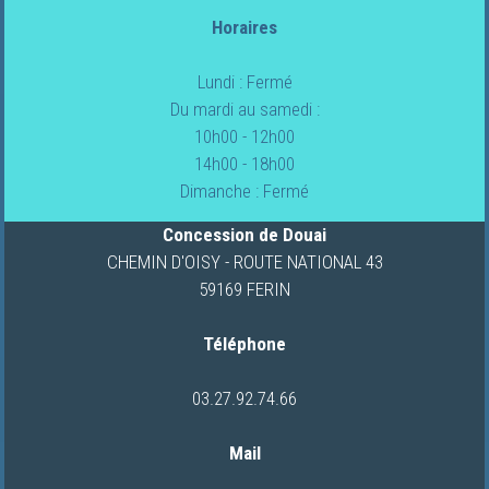
Horaires
FOURGONS/VANS
Lundi : Fermé
NEUFS
Du mardi au samedi :
10h00 - 12h00
FOURGONS/VANS
14h00 - 18h00
OCCASION
Dimanche : Fermé
Concession de Douai
CARAVANES
CHEMIN D'OISY - ROUTE NATIONAL 43
59169 FERIN
LOCATION
DE
Téléphone
CAMPING-
CARS
03.27.92.74.66
Mail
NOS